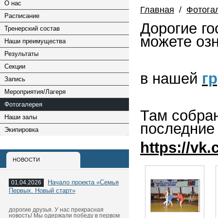
О нас
Главная
/
Фотога
Расписание
Дорогие го
Тренерский состав
можете оз
Наши преимущества
Результаты
Секции
в нашей
гр
Запись
Мероприятия/Лагеря
Фотогалерея
Там собра
Наши залы
последние 
Экипировка
https://vk
НОВОСТИ
Начало проекта «Семья
01.04.2026
Первых. Новый старт»
дорогие друзья. У нас прекрасная
новость! Мы одержали победу в первом