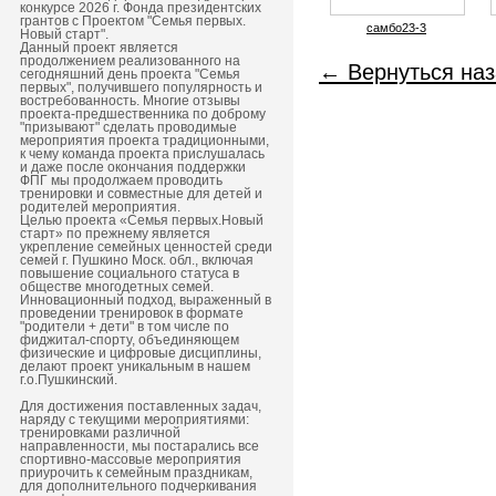
конкурсе 2026 г. Фонда президентских
грантов с Проектом "Семья первых.
самбо23-3
Новый старт".
Данный проект является
продолжением реализованного на
← Вернуться наз
сегодняшний день проекта "Семья
первых", получившего популярность и
востребованность. Многие отзывы
проекта-предшественника по доброму
"призывают" сделать проводимые
мероприятия проекта традиционными,
к чему команда проекта прислушалась
и даже после окончания поддержки
ФПГ мы продолжаем проводить
тренировки и совместные для детей и
родителей мероприятия.
Целью проекта «Семья первых.Новый
старт» по прежнему является
укрепление семейных ценностей среди
семей г. Пушкино Моск. обл., включая
повышение социального статуса в
обществе многодетных семей.
Инновационный подход, выраженный в
проведении тренировок в формате
"родители + дети" в том числе по
фиджитал-спорту, объединяющем
физические и цифровые дисциплины,
делают проект уникальным в нашем
г.о.Пушкинский.
Для достижения поставленных задач,
наряду с текущими мероприятиями:
тренировками различной
направленности, мы постарались все
спортивно-массовые мероприятия
приурочить к семейным праздникам,
для дополнительного подчеркивания