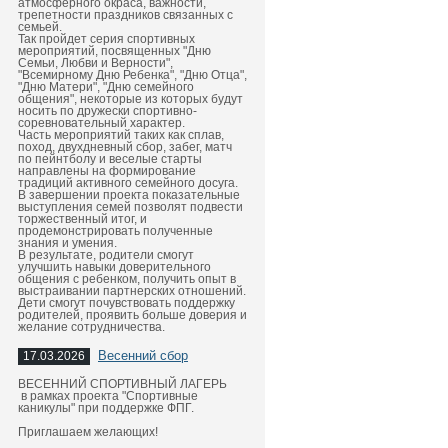
атмосферного окраса, важности,
трепетности праздников связанных с
семьей.
Так пройдет серия спортивных
мероприятий, посвященных "Дню
Семьи, Любви и Верности",
"Всемирному Дню Ребенка", "Дню Отца",
"Дню Матери", "Дню семейного
общения", некоторые из которых будут
носить по дружески спортивно-
соревновательный характер.
Часть мероприятий таких как сплав,
поход, двухдневный сбор, забег, матч
по пейнтболу и веселые старты
направлены на формирование
традиций активного семейного досуга.
В завершении проекта показательные
выступления семей позволят подвести
торжественный итог, и
продемонстрировать полученные
знания и умения.
В результате, родители смогут
улучшить навыки доверительного
общения с ребенком, получить опыт в
выстраивании партнерских отношений.
Дети смогут почувствовать поддержку
родителей, проявить больше доверия и
желание сотрудничества.
Весенний сбор
17.03.2026
ВЕСЕННИЙ СПОРТИВНЫЙ ЛАГЕРЬ
в рамках проекта "Спортивные
каникулы" при поддержке ФПГ.
Приглашаем желающих!