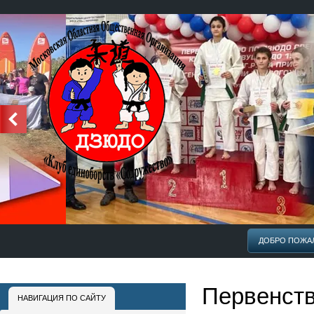
Едем в Калинград.
Золотая медаль на Первенстве ЦФО по ДЗЮДО и путевка на П
г.Калинград. Пирова Ойша(тренер Орлов А.Б.)
ДОБРО ПОЖА
Первенств
НАВИГАЦИЯ ПО САЙТУ