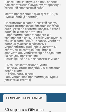
В весенние каникулы с 6 по 9 апреля
для спортсменов клуба будет проведен
весенний спортивный сбор!
Место проведения : ДОЛ ДРУЖБА(г.о.
Пушкинский, д.Костино)
Проживание в лагере, свежий воздух,
режим, пятиразовое питание (завтрак,
обед, ужин по системе шведский стол+
полдник и пятое питание).
В программе лагеря: зарядка и 2
тренировки в день(на свежем воздухе, а
так же в помещении , в зависимости от
погоды), участие в досуговых
мероприятиях (концерты, дискотеки,
спортивные состязания) , игра в
формате олимпийских игр по заданиям
на все дни проживания.
Размещение по 4-5 человек в комнате.
-Питание: завтрак,обед, ужин :
Шведский стол+ полдник и 5-е питание
перед сном!
-3 тренировки в день
- анимационная программа(конкурсы,
дискотеки, квесты)
СЕМИНАР С ЭЦИО ГАМБА!!!
30 марта в г. Обухово