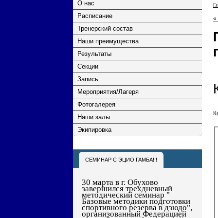
О нас
Г
Расписание
«
Тренерский состав
Наши преимущества
Результаты
Секции
Запись
Мероприятия/Лагеря
Фотогалерея
К
Наши залы
Экипировка
СЕМИНАР С ЭЦИО ГАМБА!!!
30 марта в г. Обухово
завершился трехдневный
методический семинар "
Базовые методики подготовки
спортивного резерва в дзюдо",
организованный Федерацией