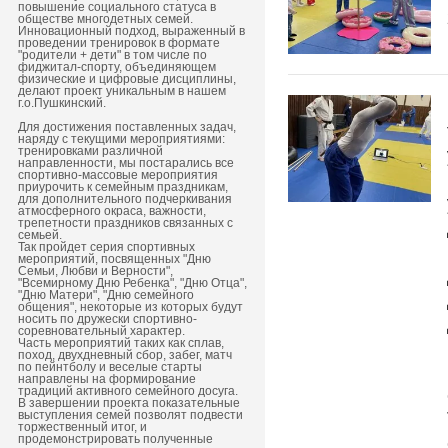
повышение социального статуса в
обществе многодетных семей.
Инновационный подход, выраженный в
проведении тренировок в формате
"родители + дети" в том числе по
фиджитал-спорту, объединяющем
физические и цифровые дисциплины,
делают проект уникальным в нашем
г.о.Пушкинский.
Для достижения поставленных задач,
наряду с текущими мероприятиями:
тренировками различной
направленности, мы постарались все
спортивно-массовые мероприятия
приурочить к семейным праздникам,
для дополнительного подчеркивания
атмосферного окраса, важности,
трепетности праздников связанных с
семьей.
Так пройдет серия спортивных
мероприятий, посвященных "Дню
Семьи, Любви и Верности",
"Всемирному Дню Ребенка", "Дню Отца",
"Дню Матери", "Дню семейного
общения", некоторые из которых будут
носить по дружески спортивно-
соревновательный характер.
Часть мероприятий таких как сплав,
поход, двухдневный сбор, забег, матч
по пейнтболу и веселые старты
направлены на формирование
традиций активного семейного досуга.
В завершении проекта показательные
выступления семей позволят подвести
торжественный итог, и
продемонстрировать полученные