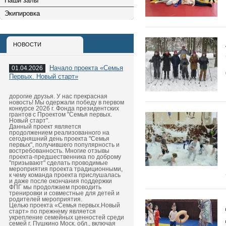
Наши залы
Экипировка
НОВОСТИ
Начало проекта «Семья
01.04.2026
Первых. Новый старт»
дорогие друзья. У нас прекрасная
новость! Мы одержали победу в первом
конкурсе 2026 г. Фонда президентских
грантов с Проектом "Семья первых.
Новый старт".
Данный проект является
продолжением реализованного на
сегодняшний день проекта "Семья
первых", получившего популярность и
востребованность. Многие отзывы
проекта-предшественника по доброму
"призывают" сделать проводимые
мероприятия проекта традиционными,
к чему команда проекта прислушалась
и даже после окончания поддержки
ФПГ мы продолжаем проводить
тренировки и совместные для детей и
родителей мероприятия.
Целью проекта «Семья первых.Новый
старт» по прежнему является
укрепление семейных ценностей среди
семей г. Пушкино Моск. обл., включая