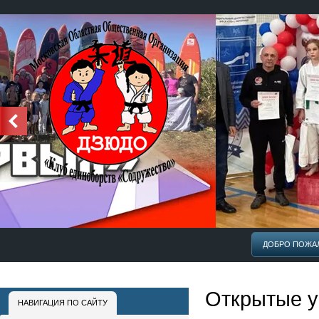
Едем в Калинград.
Золотая медаль на Первенстве ЦФО по ДЗЮДО и путевка на П
г.Калинград. Пирова Ойша(тренер Орлов А.Б.)
ДОБРО ПОЖА
Открытые у
НАВИГАЦИЯ ПО САЙТУ