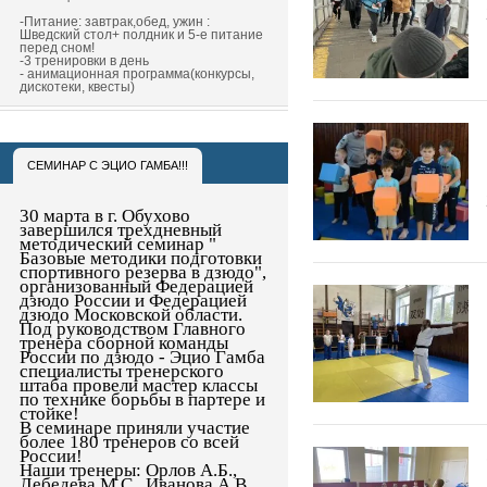
-Питание: завтрак,обед, ужин :
Шведский стол+ полдник и 5-е питание
перед сном!
-3 тренировки в день
- анимационная программа(конкурсы,
дискотеки, квесты)
СЕМИНАР С ЭЦИО ГАМБА!!!
30 марта в г. Обухово
завершился трехдневный
методический семинар "
Базовые методики подготовки
спортивного резерва в дзюдо",
организованный Федерацией
дзюдо России и Федерацией
дзюдо Московской области.
Под руководством Главного
тренера сборной команды
России по дзюдо - Эцио Гамба
специалисты тренерского
штаба провели мастер классы
по технике борьбы в партере и
стойке!
В семинаре приняли участие
более 180 тренеров со всей
России!
Наши тренеры: Орлов А.Б.,
Лебедева М.С., Иванова А.В.,