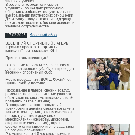
знания и умения.
В результате, родители смогут
улучшить навыки доверительного
общения с ребенком, получить опыт в
выстраивании партнерских отношений.
Дети смогут почувствовать поддержку
родителей, проявить больше доверия и
желание сотрудничества.
Весенний сбор
17.03.2026
ВЕСЕННИЙ СПОРТИВНЫЙ ЛАГЕРЬ
в рамках проекта "Спортивные
каникулы" при поддержке ФПГ.
Приглашаем желающих!
В весенние каникулы с 6 по 9 апреля
для спортсменов клуба будет проведен
весенний спортивный сбор!
Место проведения : ДОЛ ДРУЖБА(г.о.
Пушкинский, д.Костино)
Проживание в лагере, свежий воздух,
режим, пятиразовое питание (завтрак,
обед, ужин по системе шведский стол+
полдник и пятое питание).
В программе лагеря: зарядка и 2
тренировки в день(на свежем воздухе, а
так же в помещении , в зависимости от
погоды), участие в досуговых
мероприятиях (концерты, дискотеки,
спортивные состязания) , игра в
формате олимпийских игр по заданиям
на все дни проживания.
Размещение по 4-5 человек в комнате.